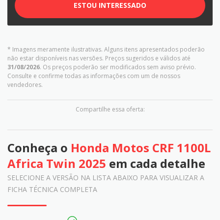
ESTOU INTERESSADO
* Imagens meramente ilustrativas. Alguns itens apresentados poderão
não estar disponíveis nas versões. Preços sugeridos e válidos até
31/08/2026
. Os preços poderão ser modificados sem aviso prévio.
Consulte e confirme todas as informações com um de nossos
vendedores.
Compartilhe essa oferta:
Conheça o
Honda Motos CRF 1100L
Africa Twin 2025
em cada detalhe
SELECIONE A VERSÃO NA LISTA ABAIXO PARA VISUALIZAR A
FICHA TÉCNICA COMPLETA