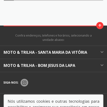
Confira endereços, telefones e horários, selecionando a
unidade abaixo:
MOTO & TRILHA - SANTA MARIA DA VITÓRIA
MOTO & TRILHA - BOM JESUS DA LAPA
SIGA-NOS:
Endereço Matriz:
BR 430, 0 - KM 1,LOTES 04 E 06, -
Nós utilizamos cookies e outras tecnologias para
CENTRO - BOM JESUS DA LAPA-BA