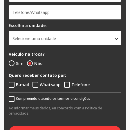
Escolha a unidade:
Selecione uma unidade
Veículo na troca?
Sim
Não
Quero receber contato por:
E-mail
Whatsapp
Telefone
Compreendo e aceito os termos e condições
Ao informar meus dados, eu concordo com a
Política de
privacidade
.