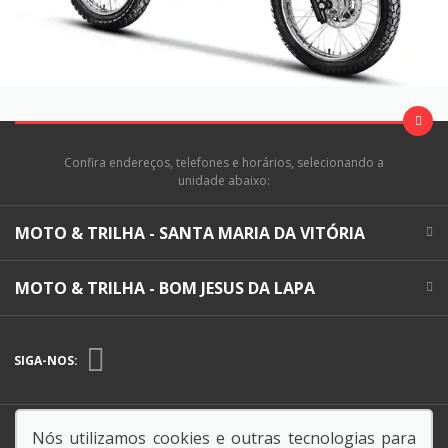
Confira endereços, telefones e horários, selecionando a
unidade abaixo:
MOTO & TRILHA - SANTA MARIA DA VITÓRIA
MOTO & TRILHA - BOM JESUS DA LAPA
SIGA-NOS:
Endereço Matriz:
BR 430, 0 - KM 1,LOTES 04 E 06, -
Nós utilizamos cookies e outras tecnologias para