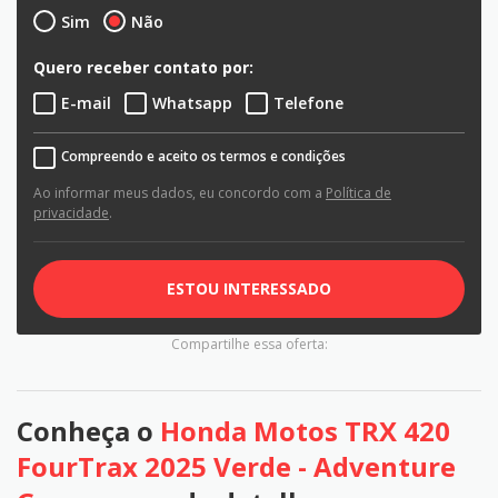
Sim
Não
Quero receber contato por:
E-mail
Whatsapp
Telefone
Compreendo e aceito os termos e condições
Ao informar meus dados, eu concordo com a
Política de
privacidade
.
ESTOU INTERESSADO
Compartilhe essa oferta:
Conheça o
Honda Motos TRX 420
FourTrax 2025 Verde - Adventure