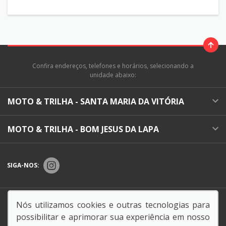
Confira endereços, telefones e horários, selecionando a
unidade abaixo:
MOTO & TRILHA - SANTA MARIA DA VITÓRIA
MOTO & TRILHA - BOM JESUS DA LAPA
SIGA-NOS:
Endereço Matriz:
BR 430, 0 - KM 1,LOTES 04 E 06, -
Nós utilizamos cookies e outras tecnologias para
CENTRO - BOM JESUS DA LAPA-BA
possibilitar e aprimorar sua experiência em nosso